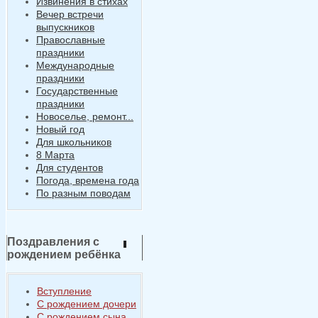
Извинения в стихах
Вечер встречи
выпускников
Православные
праздники
Международные
праздники
Государственные
праздники
Новоселье, ремонт...
Новый год
Для школьников
8 Марта
Для студентов
Погода, времена года
По разным поводам
Поздравления с
рождением ребёнка
Вступление
С рождением дочери
С рождением сына