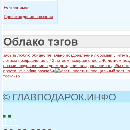
Рейтинг имён
Происхождение названия
Облако тэгов
забыть
люблю
обидно
печально
поздравление любимый учитель
летием
поздравление с 42 летием
поздравление с 46 летием
поз
поэзии
поздравление с днем рождения
поздравление с днём ро
прости не люблю разлюбил сказать
простить
прощальный тост на
тоскливо
© ГЛАВПОДАРОК.ИНФО
↑↑↑