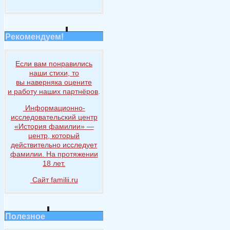
Рекомендуем!
Если вам понравились
наши стихи, то
вы наверняка
оцените
и работу
наших партнёров
.
Информационно-
исследовательский центр
«История
фамилии» —
центр, который
действительно исследует
фамилии.
На протяжении
18 лет.
Сайт familii.ru
Полезное