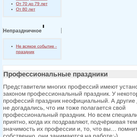
От 70 до 79 лет
От 80 лет
Непраздничное
Не всякое событие -
праздник
Профессиональные праздники
Представители многих профессий имеют уста
законом профессиональный праздник.
У некот
профессий праздник неофициальный.
А другие
не догадались,
что им тоже полагается свой
профессиональный праздник.
Но всем
специал
приятно, когда
их поздравляют,
подчёркивая те
значимость
их профессии
и, то, что вы… помнит
собственно, они занимаются
на работе:-)