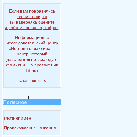
Если вам понравились
наши стихи, то
вы наверняка
оцените
и работу
наших партнёров
.
Информационно-
исследовательский центр
«История
фамилии» —
центр, который
действительно исследует
фамилии.
На протяжении
18 лет.
Сайт familii.ru
Полезное
Рейтинг имён
Происхождение названия