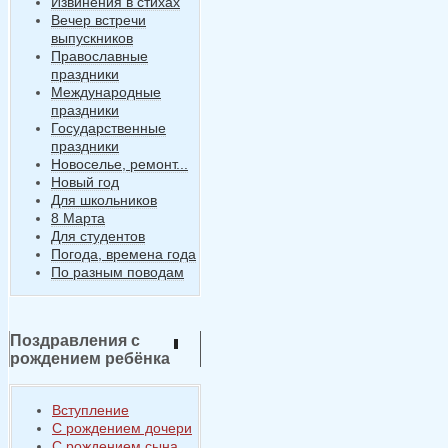
Извинения в стихах
Вечер встречи
выпускников
Православные
праздники
Международные
праздники
Государственные
праздники
Новоселье, ремонт...
Новый год
Для школьников
8 Марта
Для студентов
Погода, времена года
По разным поводам
Поздравления с
рождением ребёнка
Вступление
С рождением дочери
С рождением сына