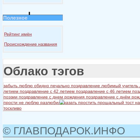
Полезное
Рейтинг имён
Происхождение названия
Облако тэгов
забыть
люблю
обидно
печально
поздравление любимый учитель
летием
поздравление с 42 летием
поздравление с 46 летием
поз
поэзии
поздравление с днем рождения
поздравление с днём ро
прости не люблю разлюбил сказать
простить
прощальный тост на
тоскливо
© ГЛАВПОДАРОК.ИНФО