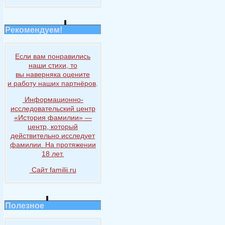
Рекомендуем!
Если вам понравились
наши стихи, то
вы наверняка
оцените
и работу
наших партнёров
.
Информационно-
исследовательский центр
«История
фамилии» —
центр, который
действительно исследует
фамилии.
На протяжении
18 лет.
Сайт familii.ru
Полезное