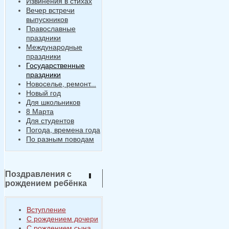
Извинения в стихах
Вечер встречи
выпускников
Православные
праздники
Международные
праздники
Государственные
праздники
Новоселье, ремонт...
Новый год
Для школьников
8 Марта
Для студентов
Погода, времена года
По разным поводам
Поздравления с
рождением ребёнка
Вступление
С рождением дочери
С рождением сына