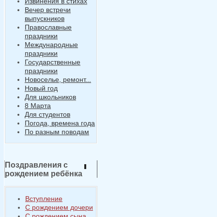
Извинения в стихах
Вечер встречи
выпускников
Православные
праздники
Международные
праздники
Государственные
праздники
Новоселье, ремонт...
Новый год
Для школьников
8 Марта
Для студентов
Погода, времена года
По разным поводам
Поздравления с
рождением ребёнка
Вступление
С рождением дочери
С рождением сына