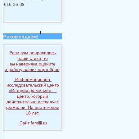
616-35-89
Рекомендуем!
Если вам понравились
наши стихи, то
вы наверняка
оцените
и работу
наших партнёров
.
Информационно-
исследовательский центр
«История
фамилии» —
центр, который
действительно исследует
фамилии.
На протяжении
18 лет.
Сайт familii.ru