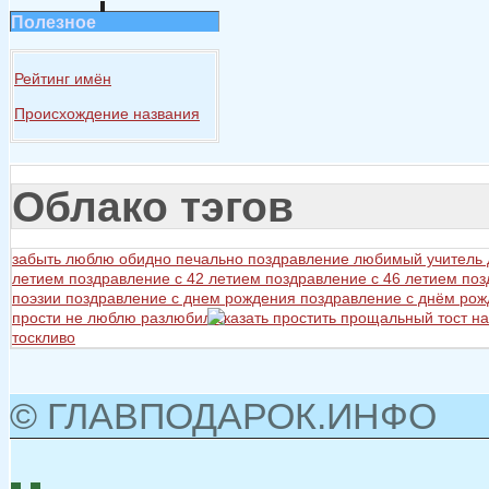
Полезное
Рейтинг имён
Происхождение названия
Облако тэгов
забыть
люблю
обидно
печально
поздравление любимый учитель
летием
поздравление с 42 летием
поздравление с 46 летием
поз
поэзии
поздравление с днем рождения
поздравление с днём ро
прости не люблю разлюбил сказать
простить
прощальный тост на
тоскливо
© ГЛАВПОДАРОК.ИНФО