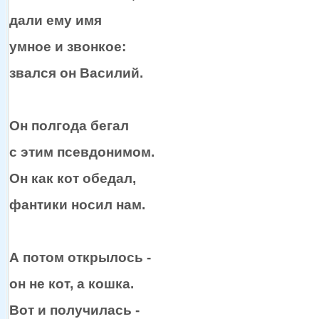
дали ему имя
умное
и звонкое:
звался
он Василий.
Он полгода бегал
с этим
псевдонимом.
Он как кот обедал,
фантики носил нам.
А потом открылось -
он
не кот,
а кошка.
Вот
и получилась
-