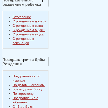
Поздравления с
рождением ребёнка
Вступление
С рождением дочери
С рождением сына
С рождением внучки
С рождением внука
С рождением
близнецов
Поздравления с Днём
Рождения
Поздравления по
именам
По датам и сезонам
Брату, другу, боссу...
По гороскопу
Поздравления с
юбилеем
От 1 до 9 лет