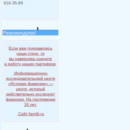
616-35-89
Рекомендуем!
Если вам понравились
наши стихи, то
вы наверняка
оцените
и работу
наших партнёров
.
Информационно-
исследовательский центр
«История
фамилии» —
центр, который
действительно исследует
фамилии.
На протяжении
18 лет.
Сайт familii.ru