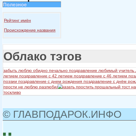
Полезное
Рейтинг имён
Происхождение названия
Облако тэгов
забыть
люблю
обидно
печально
поздравление любимый учитель
летием
поздравление с 42 летием
поздравление с 46 летием
поз
поэзии
поздравление с днем рождения
поздравление с днём ро
прости не люблю разлюбил сказать
простить
прощальный тост на
тоскливо
© ГЛАВПОДАРОК.ИНФО