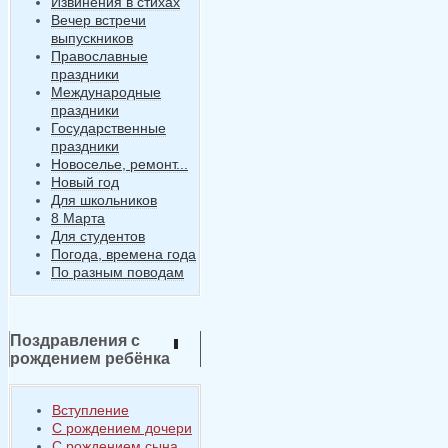
Извинения в стихах
Вечер встречи
выпускников
Православные
праздники
Международные
праздники
Государственные
праздники
Новоселье, ремонт...
Новый год
Для школьников
8 Марта
Для студентов
Погода, времена года
По разным поводам
Поздравления с
рождением ребёнка
Вступление
С рождением дочери
С рождением сына