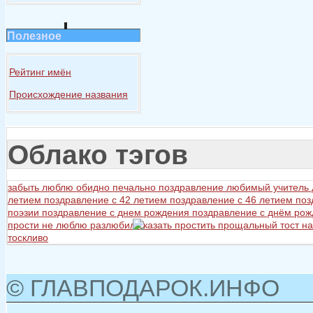
Полезное
Рейтинг имён
Происхождение названия
Облако тэгов
забыть
люблю
обидно
печально
поздравление любимый учитель
летием
поздравление с 42 летием
поздравление с 46 летием
поз
поэзии
поздравление с днем рождения
поздравление с днём ро
прости не люблю разлюбил сказать
простить
прощальный тост на
тоскливо
© ГЛАВПОДАРОК.ИНФО