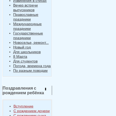
Извинения в стихах
Вечер встречи
выпускников
Православные
праздники
Международные
праздники
Государственные
праздники
Новоселье, ремонт...
Новый год
Для школьников
8 Марта
Для студентов
Погода, времена года
По разным поводам
Поздравления с
рождением ребёнка
Вступление
С рождением дочери
С рождением сына