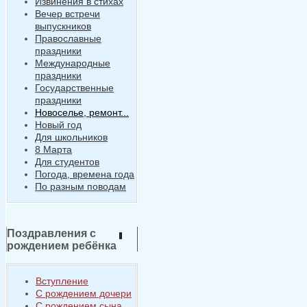
Извинения в стихах
Вечер встречи
выпускников
Православные
праздники
Международные
праздники
Государственные
праздники
Новоселье, ремонт...
Новый год
Для школьников
8 Марта
Для студентов
Погода, времена года
По разным поводам
Поздравления с
рождением ребёнка
Вступление
С рождением дочери
С рождением сына