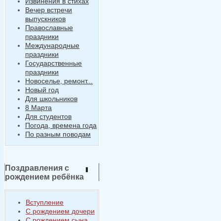
Извинения в стихах
Вечер встречи
выпускников
Православные
праздники
Международные
праздники
Государственные
праздники
Новоселье, ремонт...
Новый год
Для школьников
8 Марта
Для студентов
Погода, времена года
По разным поводам
Поздравления с
рождением ребёнка
Вступление
С рождением дочери
С рождением сына