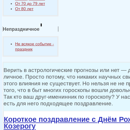
От 70 до 79 лет
От 80 лет
Непраздничное
Не всякое событие -
праздник
Верить
в астрологические
прогнозы или
нет —
д
личное. Просто потому, что никаких научных св
этого влияния
не существует.
Но нельзя
не
не п
того, что
в быт
многих гороскопы вошли довольн
Так кто
ваш друг-именинник по гороскопу?
У на
есть для него подходящее поздравление.
Короткое поздравление с Днём Р
Козерогу