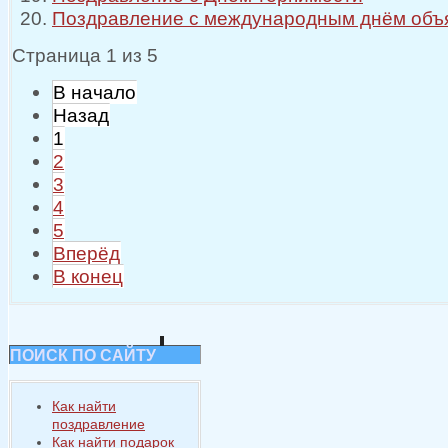
Поздравление с международным днём объ
Страница 1 из 5
В начало
Назад
1
2
3
4
5
Вперёд
В конец
ПОИСК ПО САЙТУ
Как найти
поздравление
Как найти подарок