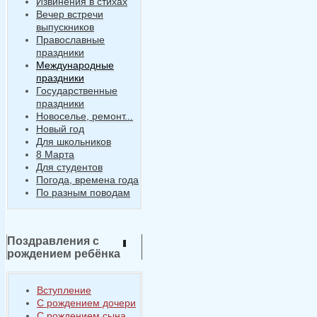
Извинения в стихах
Вечер встречи
выпускников
Православные
праздники
Международные
праздники
Государственные
праздники
Новоселье, ремонт...
Новый год
Для школьников
8 Марта
Для студентов
Погода, времена года
По разным поводам
Поздравления с
рождением ребёнка
Вступление
С рождением дочери
С рождением сына