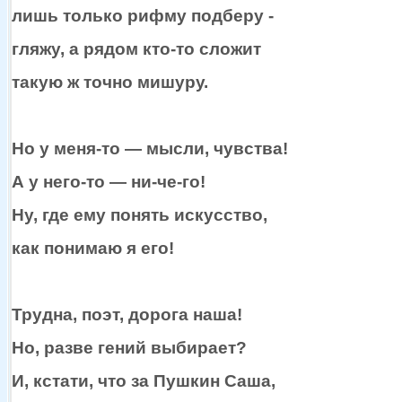
лишь только рифму подберу -
гляжу,
а рядом
кто-то
сложит
такую ж
точно мишуру.
Но
у меня-то —
мысли, чувства!
А
у него-то —
ни-че-го!
Ну, где ему понять искусство,
как понимаю
я его!
Трудна, поэт, дорога наша!
Но, разве гений выбирает?
И, кстати, что
за Пушкин
Саша,