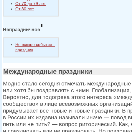
От 70 до 79 лет
От 80 лет
Непраздничное
Не всякое событие -
праздник
Международные праздники
Модно стало сегодня отмечать международные
или
хотя бы
поздравлять
с ними.
Глобализация, 
Вероятно, для подогрева этого интереса «меж
сообщество»
в лице
всевозможных организаций
придумывает всё новые
и новые
праздники.
В п
в России
их издавна
называли
иначе —
повод в
пить или
не пить? —
вопрос риторический. Как, 
и праздновать
или
не праздновать.
Но поздрав