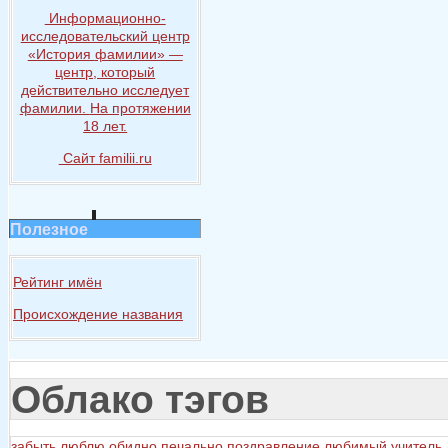
Информационно-
исследовательский центр
«История
фамилии» —
центр, который
действительно исследует
фамилии.
На протяжении
18 лет.
Сайт familii.ru
Полезное
Рейтинг имён
Происхождение названия
Облако тэгов
забыть
люблю
обидно
печально
поздравление любимый учитель