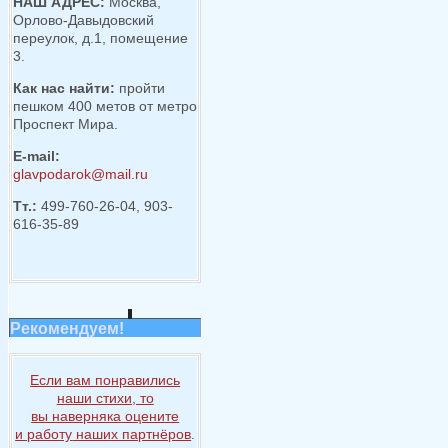
НАШ АДРЕС:
Москва,
Орлово-Давыдовский
переулок, д.1, помещение
3.
Как нас найти:
пройти
пешком 400 метов от метро
Проспект Мира.
E-mail:
glavpodarok@mail.ru
Тт.:
499-760-26-04, 903-
616-35-89
Рекомендуем!
Если вам понравились
наши стихи, то
вы наверняка
оцените
и работу
наших партнёров
.