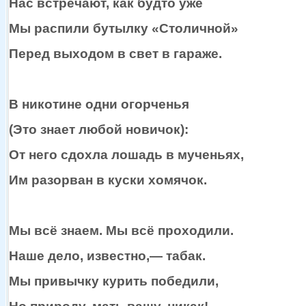
Нас встречают, как будто уже
Мы распили бутылку «Столичной»
Перед выходом
в свет
в гараже.
В никотине одни огорченья
(Это знает любой новичок):
От него сдохла лошадь
в мученьях,
Им разорван
в куски
хомячок.
Мы всё знаем.
Мы всё
проходили.
Наше дело,
известно,—
табак.
Мы привычку курить победили,