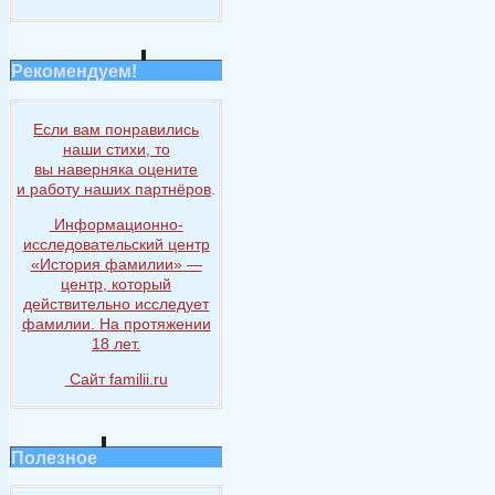
Рекомендуем!
Если вам понравились
наши стихи, то
вы наверняка
оцените
и работу
наших партнёров
.
Информационно-
исследовательский центр
«История
фамилии» —
центр, который
действительно исследует
фамилии.
На протяжении
18 лет.
Сайт familii.ru
Полезное