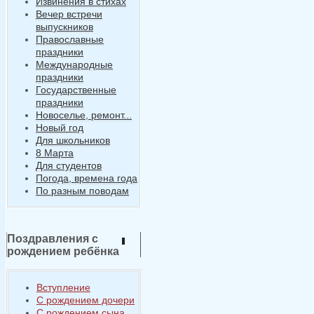
Извинения в стихах
Вечер встречи
выпускников
Православные
праздники
Международные
праздники
Государственные
праздники
Новоселье, ремонт...
Новый год
Для школьников
8 Марта
Для студентов
Погода, времена года
По разным поводам
Поздравления с
рождением ребёнка
Вступление
С рождением дочери
С рождением сына