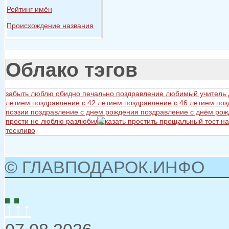
Рейтинг имён
Происхождение названия
Облако тэгов
забыть
люблю
обидно
печально
поздравление любимый учитель
летием
поздравление с 42 летием
поздравление с 46 летием
поз
поэзии
поздравление с днем рождения
поздравление с днём ро
прости не люблю разлюбил сказать
простить
прощальный тост на
тоскливо
© ГЛАВПОДАРОК.ИНФО
↑↑↑