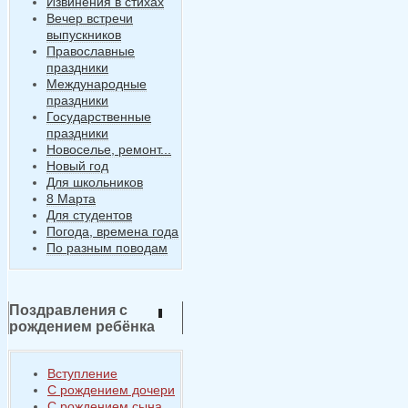
Извинения в стихах
Вечер встречи
выпускников
Православные
праздники
Международные
праздники
Государственные
праздники
Новоселье, ремонт...
Новый год
Для школьников
8 Марта
Для студентов
Погода, времена года
По разным поводам
Поздравления с
рождением ребёнка
Вступление
С рождением дочери
С рождением сына