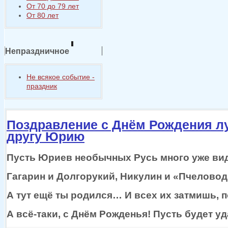
От 70 до 79 лет
От 80 лет
Непраздничное
Не всякое событие -
праздник
Поздравление с Днём Рождения 
другу Юрию
Пусть Юриев необычных Русь много уже ви
Гагарин
и Долгорукий,
Никулин и «Пчелово
А тут ещё
ты родился…
И всех
их затмишь,
п
А
всё-таки,
с Днём
Рожденья! Пусть будет уд