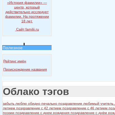
«История
фамилии» —
центр, который
действительно исследует
фамилии.
На протяжении
18 лет.
Сайт familii.ru
Полезное
Рейтинг имён
Происхождение названия
Облако тэгов
забыть
люблю
обидно
печально
поздравление любимый учитель
летием
поздравление с 42 летием
поздравление с 46 летием
поз
поэзии
поздравление с днем рождения
поздравление с днём ро