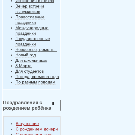
Извинения в стихах
Вечер встречи
выпускников
Православные
праздники
Международные
праздники
Государственные
праздники
Новоселье, ремонт...
Новый год
Для школьников
8 Марта
Для студентов
Погода, времена года
По разным поводам
Поздравления с
рождением ребёнка
Вступление
С рождением дочери
С рождением сына