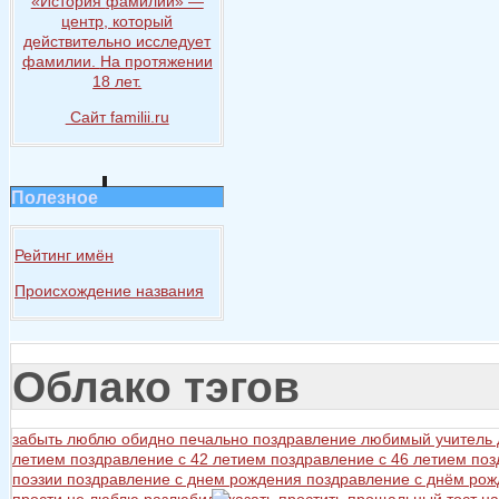
«История
фамилии» —
центр, который
действительно исследует
фамилии.
На протяжении
18 лет.
Сайт familii.ru
Полезное
Рейтинг имён
Происхождение названия
Облако тэгов
забыть
люблю
обидно
печально
поздравление любимый учитель
летием
поздравление с 42 летием
поздравление с 46 летием
поз
поэзии
поздравление с днем рождения
поздравление с днём ро
прости не люблю разлюбил сказать
простить
прощальный тост на