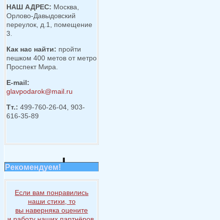
НАШ АДРЕС:
Москва,
Орлово-Давыдовский
переулок, д.1, помещение
3.
Как нас найти:
пройти
пешком 400 метов от метро
Проспект Мира.
E-mail:
glavpodarok@mail.ru
Тт.:
499-760-26-04, 903-
616-35-89
Рекомендуем!
Если вам понравились
наши стихи, то
вы наверняка
оцените
и работу
наших партнёров
.