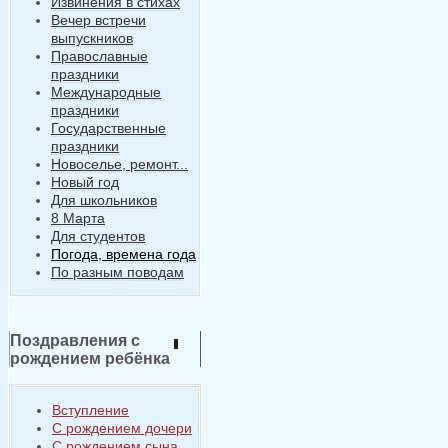
Извинения в стихах
Вечер встречи
выпускников
Православные
праздники
Международные
праздники
Государственные
праздники
Новоселье, ремонт...
Новый год
Для школьников
8 Марта
Для студентов
Погода, времена года
По разным поводам
Поздравления с
рождением ребёнка
Вступление
С рождением дочери
С рождением сына