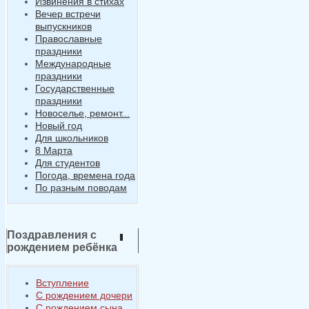
Извинения в стихах
Вечер встречи
выпускников
Православные
праздники
Международные
праздники
Государственные
праздники
Новоселье, ремонт...
Новый год
Для школьников
8 Марта
Для студентов
Погода, времена года
По разным поводам
Поздравления с
рождением ребёнка
Вступление
С рождением дочери
С рождением сына