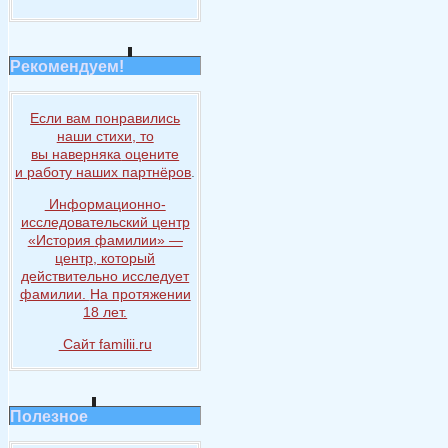
Рекомендуем!
Если вам понравились
наши стихи, то
вы наверняка
оцените
и работу
наших партнёров
.
Информационно-
исследовательский центр
«История
фамилии» —
центр, который
действительно исследует
фамилии.
На протяжении
18 лет.
Сайт familii.ru
Полезное