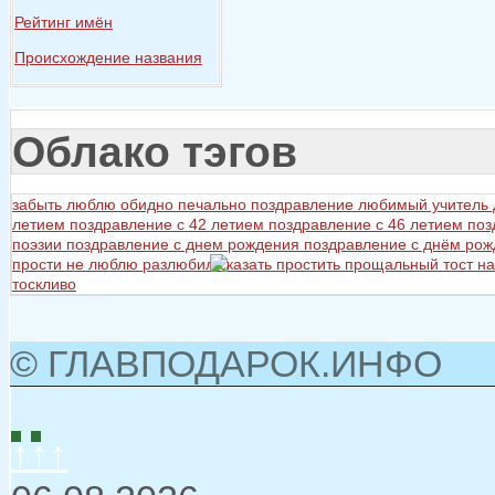
Рейтинг имён
Происхождение названия
Облако тэгов
забыть
люблю
обидно
печально
поздравление любимый учитель
летием
поздравление с 42 летием
поздравление с 46 летием
поз
поэзии
поздравление с днем рождения
поздравление с днём ро
прости не люблю разлюбил сказать
простить
прощальный тост на
тоскливо
© ГЛАВПОДАРОК.ИНФО
↑↑↑