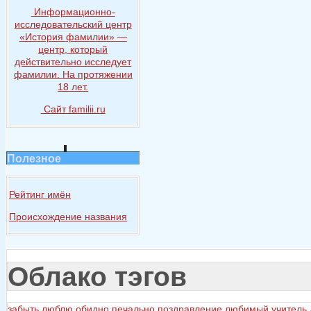
Информационно-
исследовательский центр
«История
фамилии» —
центр, который
действительно исследует
фамилии.
На протяжении
18 лет.
Сайт familii.ru
Полезное
Рейтинг имён
Происхождение названия
Облако тэгов
забыть
люблю
обидно
печально
поздравление любимый учитель