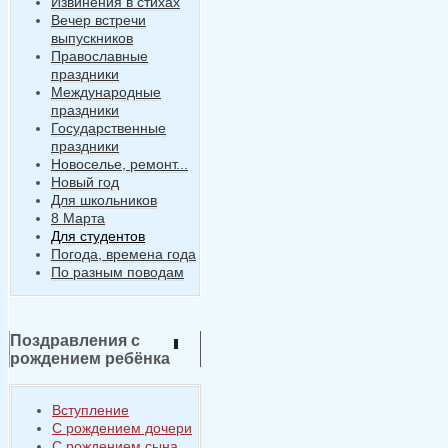
Извинения в стихах
Вечер встречи
выпускников
Православные
праздники
Международные
праздники
Государственные
праздники
Новоселье, ремонт...
Новый год
Для школьников
8 Марта
Для студентов
Погода, времена года
По разным поводам
Поздравления с
рождением ребёнка
Вступление
С рождением дочери
С рождением сына