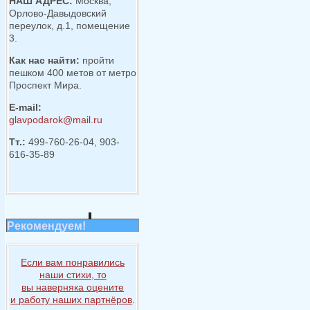
НАШ АДРЕС:
Москва,
Орлово-Давыдовский
переулок, д.1, помещение
3.
Как нас найти:
пройти
пешком 400 метов от метро
Проспект Мира.
E-mail:
glavpodarok@mail.ru
Тт.:
499-760-26-04, 903-
616-35-89
Рекомендуем!
Если вам понравились
наши стихи, то
вы наверняка
оцените
и работу
наших партнёров
.