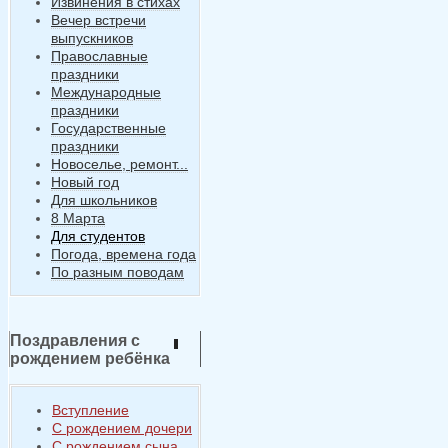
Извинения в стихах
Вечер встречи
выпускников
Православные
праздники
Международные
праздники
Государственные
праздники
Новоселье, ремонт...
Новый год
Для школьников
8 Марта
Для студентов
Погода, времена года
По разным поводам
Поздравления с
рождением ребёнка
Вступление
С рождением дочери
С рождением сына