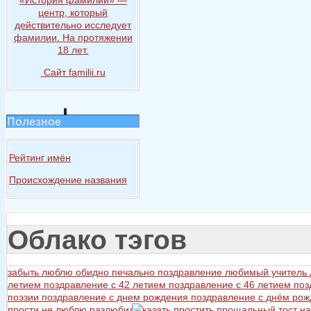
центр, который
действительно исследует
фамилии.
На протяжении
18 лет.
Сайт familii.ru
Полезное
Рейтинг имён
Происхождение названия
Облако тэгов
забыть
люблю
обидно
печально
поздравление любимый учитель
летием
поздравление с 42 летием
поздравление с 46 летием
поз
поэзии
поздравление с днем рождения
поздравление с днём ро
прости не люблю разлюбил сказать
простить
прощальный тост на