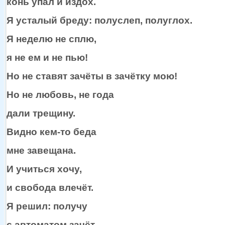
конь упал
и издох.
Я усталый бреду: полуслеп, полуглох.
Я неделю
не сплю,
я не ем и
не пью!
Но
не ставят
зачёты
в зачётку
мою!
Но
не любовь,
не года
дали трещину.
Видно
кем-то
беда
мне завещана.
И учиться хочу,
и свобода
влечёт.
Я решил: получу
с автоматом
зачёт.