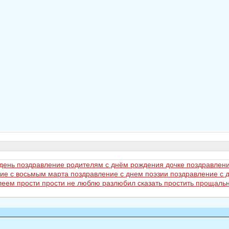
 день
поздравление родителям с днём рождения дочке
поздравлени
ие с восьмым марта
поздравление с днем поэзии
поздравление с
илеем
прости
прости не люблю разлюбил сказать
простить
прощальн