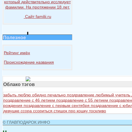
который действительно исследует
фамилии.
На протяжении
18 лет.
Сайт familii.ru
Полезное
Рейтинг имён
Происхождение названия
Облако тэгов
забыть
люблю
обидно
печально
поздравление любимый учитель
поздравление с 46 летием
поздравление с 55 летием
поздравлен
рождения
поздравление с первым сентября
поздравление с юб
девушке
ссора
ссориться
стишок про кошку
тоскливо
© ГЛАВПОДАРОК.ИНФО