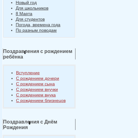
Новый год
Для школьников
8 Марта
Для студентов
Погода, времена года
По разным поводам
Поздравления с рождением
ребёнка
Вступление
С рождением дочери
С рождением сына
С рождением внучки
С рождением внука
С рождением близнецов
Поздравления с Днём
Рождения