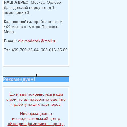
НАШ АДРЕС:
Москва, Орлово-
Давыдовский переулок, д.1,
помещение 3.
Как нас найти:
пройти пешком
400 метов от метро Проспект
Мира.
E-mail:
glavpodarok@mail.ru
Тт.:
499-760-26-04, 903-616-35-89
Рекомендуем!
Если вам понравились наши
стихи, то
вы наверняка
оцените
и работу
наших партнёров
.
Информационно-
исследовательский центр
«История
фамилии» —
центр,