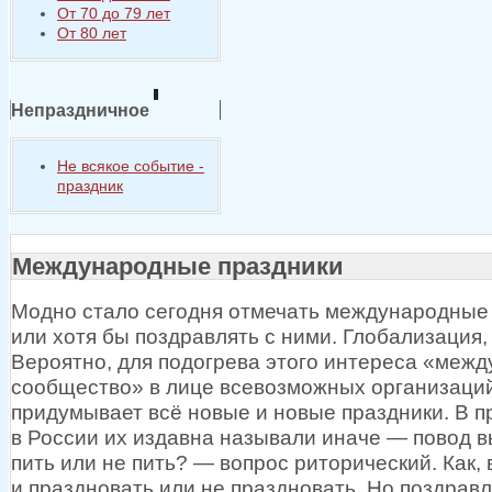
От 70 до 79 лет
От 80 лет
Непраздничное
Не всякое событие -
праздник
Международные праздники
Модно стало сегодня отмечать международные
или
хотя бы
поздравлять
с ними.
Глобализация, 
Вероятно, для подогрева этого интереса «меж
сообщество»
в лице
всевозможных организаций
придумывает всё новые
и новые
праздники.
В п
в России
их издавна
называли
иначе —
повод в
пить или
не пить? —
вопрос риторический. Как, 
и праздновать
или
не праздновать.
Но поздрав