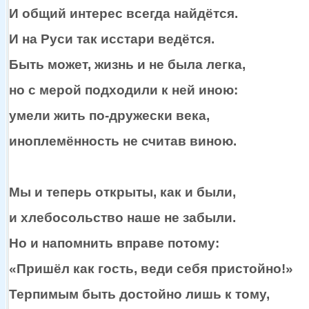
И общий интерес всегда найдётся.
И
на Руси
так исстари ведётся.
Быть может, жизнь и
не была
легка,
но
с мерой
подходили
к ней
иною:
умели жить
по-дружески
века,
иноплемённость
не считав
виною.
Мы
и теперь
открыты, как
и были,
и хлебосольство
наше
не забыли.
Но
и напомнить
вправе потому:
«Пришёл как гость, веди себя пристойно!»
Терпимым быть достойно лишь
к тому,