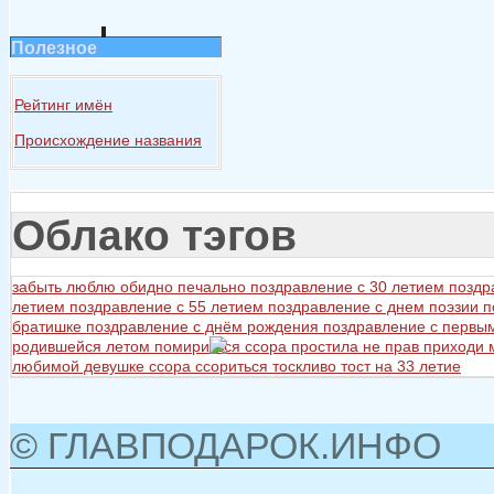
Полезное
Рейтинг имён
Происхождение названия
Облако тэгов
забыть
люблю
обидно
печально
поздравление с 30 летием
поздр
летием
поздравление с 55 летием
поздравление с днем поэзии
п
братишке
поздравление с днём рождения
поздравление с первы
родившейся летом
помириться ссора простила не прав приходи
любимой девушке
ссора
ссориться
тоскливо
тост на 33 летие
© ГЛАВПОДАРОК.ИНФО