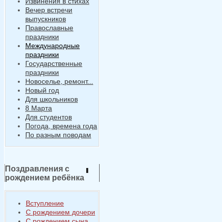
Извинения в стихах
Вечер встречи
выпускников
Православные
праздники
Международные
праздники
Государственные
праздники
Новоселье, ремонт...
Новый год
Для школьников
8 Марта
Для студентов
Погода, времена года
По разным поводам
Поздравления с
рождением ребёнка
Вступление
С рождением дочери
С рождением сына