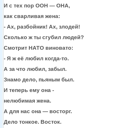
И
с тех
пор
ООН —
ОНА,
как сварливая жена:
- Ах, разбойник! Ах, злодей!
Сколько ж
ты сгубил
людей?
Смотрит НАТО виновато:
-
Я ж
её любил
когда-то.
А
за что
любил, забыл.
Знамо дело, пьяным был.
И теперь ему она -
нелюбимая жена.
А для нас
она —
восторг.
Дело тонкое. Восток.