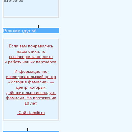
616-35-89
Рекомендуем!
Если вам понравились
наши стихи, то
вы наверняка
оцените
и работу
наших партнёров
.
Информационно-
исследовательский центр
«История
фамилии» —
центр, который
действительно исследует
фамилии.
На протяжении
18 лет.
Сайт familii.ru