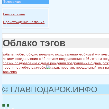
Полезное
Рейтинг имён
Происхождение названия
Облако тэгов
забыть
люблю
обидно
печально
поздравление любимый учитель
летием
поздравление с 42 летием
поздравление с 46 летием
поз
поэзии
поздравление с днем рождения
поздравление с днём ро
прости не люблю разлюбил сказать
простить
прощальный тост на
тоскливо
© ГЛАВПОДАРОК.ИНФО