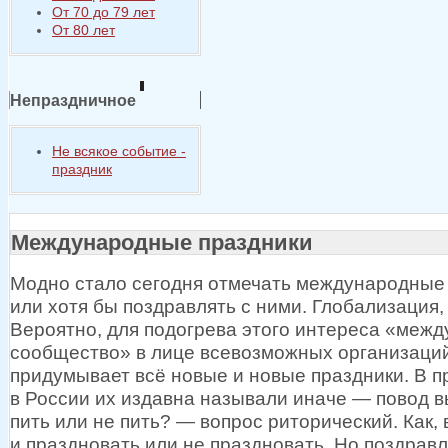
От 70 до 79 лет
От 80 лет
Непраздничное
Не всякое событие -
праздник
Международные праздники
Модно стало сегодня отмечать международные
или
хотя бы
поздравлять
с ними.
Глобализация, 
Вероятно, для подогрева этого интереса «меж
сообщество»
в лице
всевозможных организаций
придумывает всё новые
и новые
праздники.
В п
в России
их издавна
называли
иначе —
повод в
пить или
не пить? —
вопрос риторический. Как, 
и праздновать
или
не праздновать.
Но поздрав