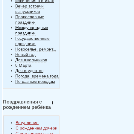
Извинения в стихах
Вечер встречи
выпускников
Православные
праздники
Международные
праздники
Государственные
праздники
Новоселье, ремонт...
Новый год
Для школьников
8 Марта
Для студентов
Погода, времена года
По разным поводам
Поздравления с
рождением ребёнка
Вступление
С рождением дочери
С рождением сына