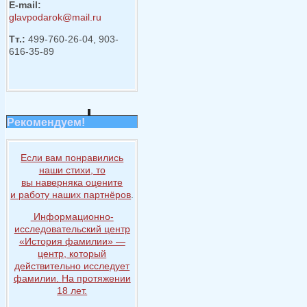
E-mail:
glavpodarok@mail.ru
Тт.:
499-760-26-04, 903-
616-35-89
Рекомендуем!
Если вам понравились
наши стихи, то
вы наверняка
оцените
и работу
наших партнёров
.
Информационно-
исследовательский центр
«История
фамилии» —
центр, который
действительно исследует
фамилии.
На протяжении
18 лет.