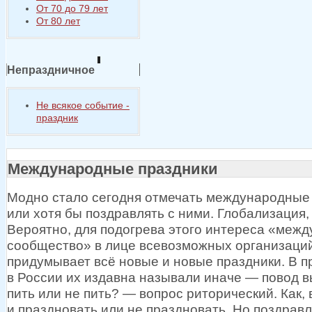
От 70 до 79 лет
От 80 лет
Непраздничное
Не всякое событие -
праздник
Международные праздники
Модно стало сегодня отмечать международные
или
хотя бы
поздравлять
с ними.
Глобализация, 
Вероятно, для подогрева этого интереса «меж
сообщество»
в лице
всевозможных организаций
придумывает всё новые
и новые
праздники.
В п
в России
их издавна
называли
иначе —
повод в
пить или
не пить? —
вопрос риторический. Как, 
и праздновать
или
не праздновать.
Но поздрав