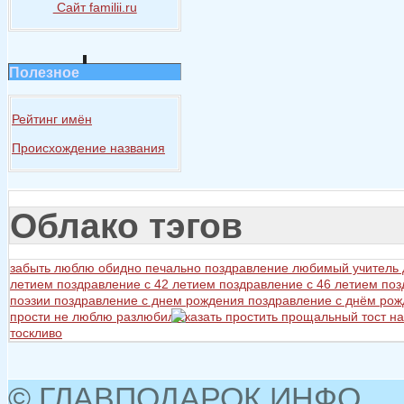
Сайт familii.ru
Полезное
Рейтинг имён
Происхождение названия
Облако тэгов
забыть
люблю
обидно
печально
поздравление любимый учитель
летием
поздравление с 42 летием
поздравление с 46 летием
поз
поэзии
поздравление с днем рождения
поздравление с днём ро
прости не люблю разлюбил сказать
простить
прощальный тост на
тоскливо
© ГЛАВПОДАРОК.ИНФО