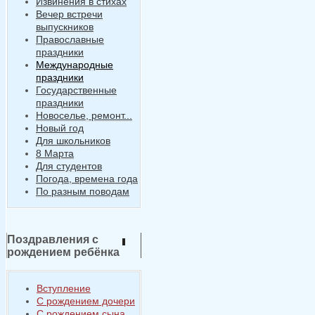
Извинения в стихах
Вечер встречи
выпускников
Православные
праздники
Международные
праздники
Государственные
праздники
Новоселье, ремонт...
Новый год
Для школьников
8 Марта
Для студентов
Погода, времена года
По разным поводам
Поздравления с
рождением ребёнка
Вступление
С рождением дочери
С рождением сына