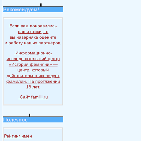
Рекомендуем!
Если вам понравились
наши стихи, то
вы наверняка
оцените
и работу
наших партнёров
.
Информационно-
исследовательский центр
«История
фамилии» —
центр, который
действительно исследует
фамилии.
На протяжении
18 лет.
Сайт familii.ru
Полезное
Рейтинг имён