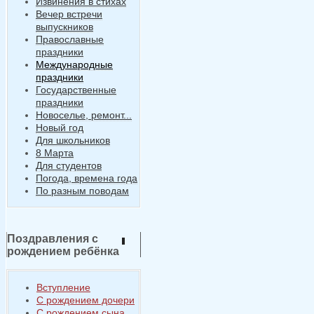
Извинения в стихах
Вечер встречи
выпускников
Православные
праздники
Международные
праздники
Государственные
праздники
Новоселье, ремонт...
Новый год
Для школьников
8 Марта
Для студентов
Погода, времена года
По разным поводам
Поздравления с
рождением ребёнка
Вступление
С рождением дочери
С рождением сына