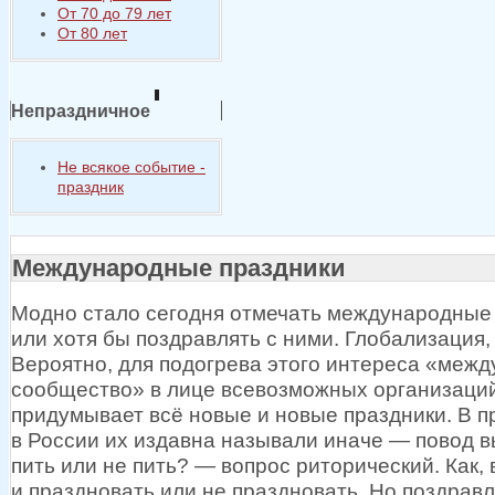
От 70 до 79 лет
От 80 лет
Непраздничное
Не всякое событие -
праздник
Международные праздники
Модно стало сегодня отмечать международные
или
хотя бы
поздравлять
с ними.
Глобализация, 
Вероятно, для подогрева этого интереса «меж
сообщество»
в лице
всевозможных организаций
придумывает всё новые
и новые
праздники.
В п
в России
их издавна
называли
иначе —
повод в
пить или
не пить? —
вопрос риторический. Как, 
и праздновать
или
не праздновать.
Но поздрав