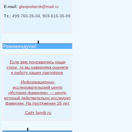
E-mail:
glavpodarok@mail.ru
Тт.:
499-760-26-04, 903-616-35-89
Рекомендуем!
Если вам понравились наши
стихи, то
вы наверняка
оцените
и работу
наших партнёров
.
Информационно-
исследовательский центр
«История
фамилии» —
центр,
который действительно исследует
фамилии.
На протяжении
18 лет.
Сайт familii.ru