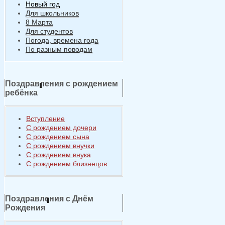
Новый год
Для школьников
8 Марта
Для студентов
Погода, времена года
По разным поводам
Поздравления с рождением
ребёнка
Вступление
С рождением дочери
С рождением сына
С рождением внучки
С рождением внука
С рождением близнецов
Поздравления с Днём
Рождения