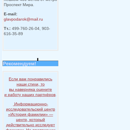
Проспект Мира.
E-mail:
glavpodarok@mail.ru
Тт.:
499-760-26-04, 903-
616-35-89
Рекомендуем!
Если вам понравились
наши стихи, то
вы наверняка
оцените
и работу
наших партнёров
.
Информационно-
исследовательский центр
«История
фамилии» —
центр, который
действительно исследует
фамилии.
На протяжении