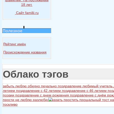
18 лет.
Сайт familii.ru
Полезное
Рейтинг имён
Происхождение названия
Облако тэгов
забыть
люблю
обидно
печально
поздравление любимый учитель
летием
поздравление с 42 летием
поздравление с 46 летием
поз
поэзии
поздравление с днем рождения
поздравление с днём ро
прости не люблю разлюбил сказать
простить
прощальный тост на
тоскливо