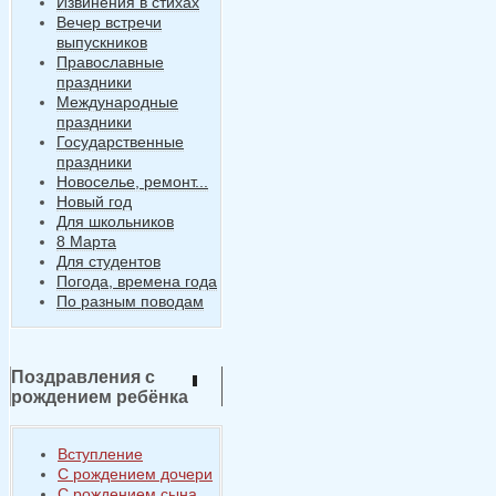
Извинения в стихах
Вечер встречи
выпускников
Православные
праздники
Международные
праздники
Государственные
праздники
Новоселье, ремонт...
Новый год
Для школьников
8 Марта
Для студентов
Погода, времена года
По разным поводам
Поздравления с
рождением ребёнка
Вступление
С рождением дочери
С рождением сына