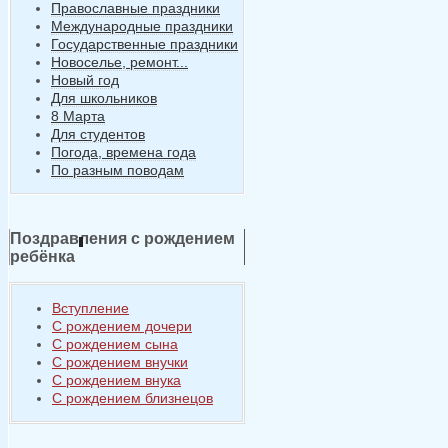
Православные праздники
Международные праздники
Государственные праздники
Новоселье, ремонт...
Новый год
Для школьников
8 Марта
Для студентов
Погода, времена года
По разным поводам
Поздравления с рождением
ребёнка
Вступление
С рождением дочери
С рождением сына
С рождением внучки
С рождением внука
С рождением близнецов