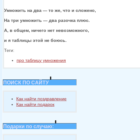
Умножить
на два —
то же,
что
и сложено,
На три
умножить —
два разочка плюс.
А,
в общем,
ничего нет невозможного,
и
я таблицы
этой
не боюсь.
Теги:
про таблицу умножения
ПОИСК ПО САЙТУ
Как найти поздравление
Как найти подарок
Подарки по случаю: