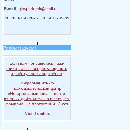
E-mail:
glavpodarok@mail.ru
Тт.:
499-760-26-04, 903-616-35-89
Рекомендуем!
Если вам понравились наши
стихи, то
вы наверняка
оцените
и работу
наших партнёров
.
Информационно-
исследовательский центр
«История
фамилии» —
центр,
который действительно исследует
фамилии.
На протяжении
18 лет.
Сайт familii.ru