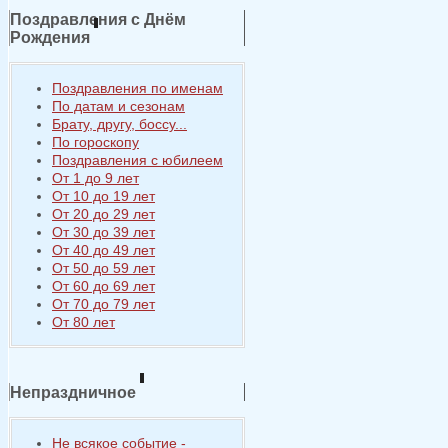
Поздравления с Днём
Рождения
Поздравления по именам
По датам и сезонам
Брату, другу, боссу...
По гороскопу
Поздравления с юбилеем
От 1 до 9 лет
От 10 до 19 лет
От 20 до 29 лет
От 30 до 39 лет
От 40 до 49 лет
От 50 до 59 лет
От 60 до 69 лет
От 70 до 79 лет
От 80 лет
Непраздничное
Не всякое событие -