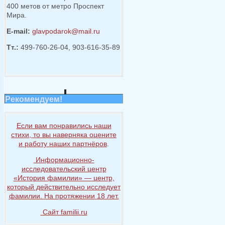
400 метов от метро Проспект
Мира.
E-mail:
glavpodarok@mail.ru
Тт.:
499-760-26-04, 903-616-35-89
Рекомендуем!
Если вам понравились наши
стихи, то
вы наверняка
оцените
и работу
наших партнёров
.
Информационно-
исследовательский центр
«История
фамилии» —
центр,
который действительно исследует
фамилии.
На протяжении
18 лет.
Сайт familii.ru