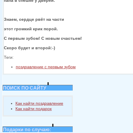
папа
в спешке
у дверей.
Знаем, сердце рвёт
на части
этот громкий крик порой.
С первым зубом!
С новым
счастьем!
Скоро будет
и второй:-)
Теги:
поздравление с первым зубом
ПОИСК ПО САЙТУ
Как найти поздравление
Как найти подарок
Подарки по случаю: