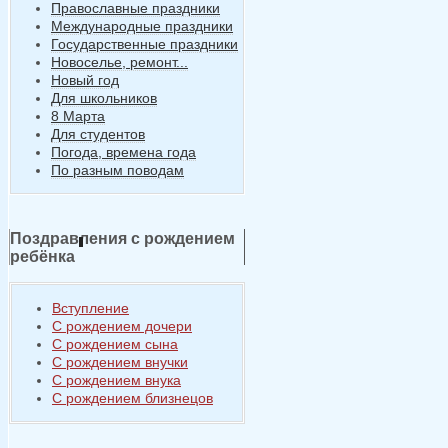
Православные праздники
Международные праздники
Государственные праздники
Новоселье, ремонт...
Новый год
Для школьников
8 Марта
Для студентов
Погода, времена года
По разным поводам
Поздравления с рождением
ребёнка
Вступление
С рождением дочери
С рождением сына
С рождением внучки
С рождением внука
С рождением близнецов