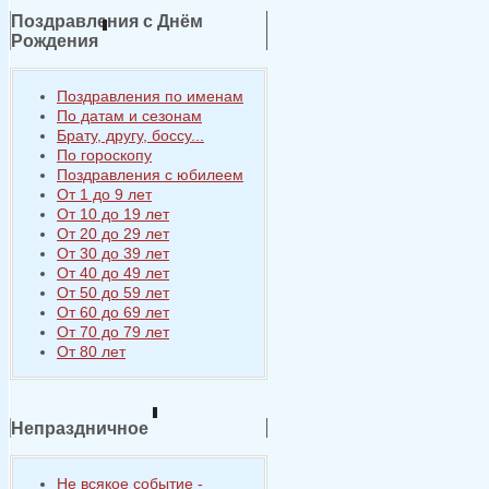
Поздравления с Днём
Рождения
Поздравления по именам
По датам и сезонам
Брату, другу, боссу...
По гороскопу
Поздравления с юбилеем
От 1 до 9 лет
От 10 до 19 лет
От 20 до 29 лет
От 30 до 39 лет
От 40 до 49 лет
От 50 до 59 лет
От 60 до 69 лет
От 70 до 79 лет
От 80 лет
Непраздничное
Не всякое событие -