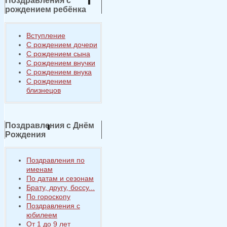
Поздравления с
рождением ребёнка
Вступление
С рождением дочери
С рождением сына
С рождением внучки
С рождением внука
С рождением
близнецов
Поздравления с Днём
Рождения
Поздравления по
именам
По датам и сезонам
Брату, другу, боссу...
По гороскопу
Поздравления с
юбилеем
От 1 до 9 лет