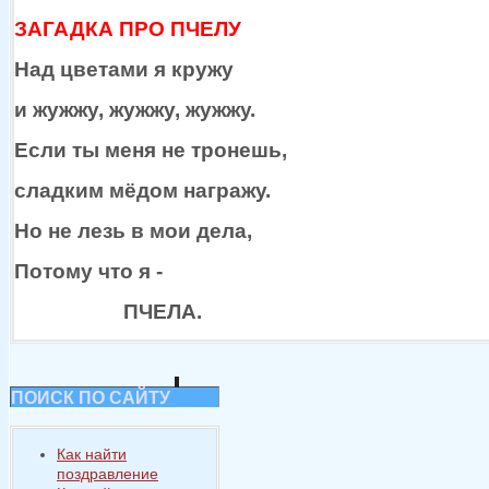
ЗАГАДКА ПРО ПЧЕЛУ
Над цветами
я кружу
и жужжу,
жужжу, жужжу.
Если
ты меня
не тронешь,
сладким мёдом награжу.
Но
не лезь
в мои
дела,
Потому что я -
ПЧЕЛА.
ПОИСК ПО САЙТУ
Как найти
поздравление